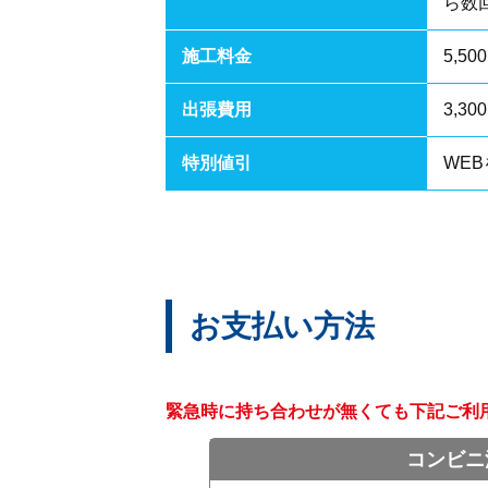
ら数
施工料金
5,50
出張費用
3,30
特別値引
WEB
お支払い方法
緊急時に持ち合わせが無くても下記ご利
コンビニ