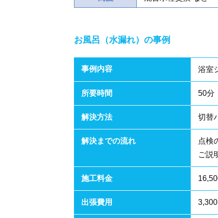
お風呂（水漏れ）の事例
事例内容
浴室
所要時間
50分
解決方法
切替
解決までの流れ
点検
ご説
施工料金
16,
出張費用
3,30