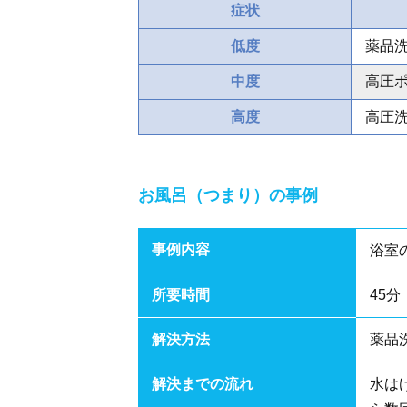
症状
低度
薬品洗
中度
高圧ポ
高度
高圧洗
お風呂（つまり）の事例
事例内容
浴室
所要時間
45分
解決方法
薬品
解決までの流れ
水は