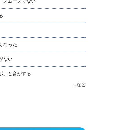
、スムーズでない
る
くなった
がない
ボ」と音がする
…など