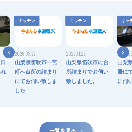
キッチン
キッチン
キッ
2026.03.27
2025.11.25
2025.09
山梨県笛吹市一宮
山梨県笛吹市に台
春日
山梨
町へ台所の詰まり
所詰まりでお伺い
漏れ
居に
にてお伺い致しま
致しました。
に伺
した
一覧を見る