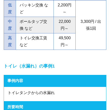
低
パッキン交換 な
2,200円
度
ど
～
中
ボールタップ交
22,000
3,300円 / 出
度
換 など
円～
張1回
高
トイレ交換工賃
49,500
度
など
円～
トイレ（水漏れ）の事例1
事例内容
トイレタンクからの水漏れ
所要時間