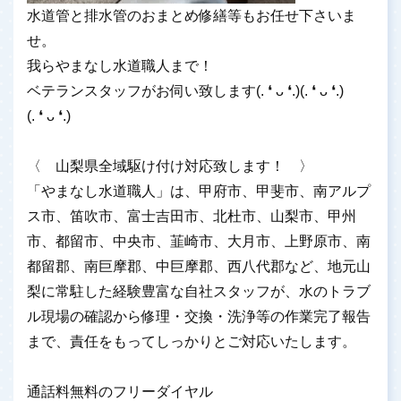
水道管と排水管のおまとめ修繕等もお任せ下さいま
せ。
我らやまなし水道職人まで！
ベテランスタッフがお伺い致します(⁠.⁠ ⁠❛⁠ ⁠ᴗ⁠ ⁠❛⁠.⁠)(⁠.⁠ ⁠❛⁠ ⁠ᴗ⁠ ⁠❛⁠.⁠)
(⁠.⁠ ⁠❛⁠ ⁠ᴗ⁠ ⁠❛⁠.⁠)
〈 山梨県全域駆け付け対応致します！ 〉
「やまなし水道職人」は、甲府市、甲斐市、南アルプ
ス市、笛吹市、富士吉田市、北杜市、山梨市、甲州
市、都留市、中央市、韮崎市、大月市、上野原市、南
都留郡、南巨摩郡、中巨摩郡、西八代郡など、地元山
梨に常駐した経験豊富な自社スタッフが、水のトラブ
ル現場の確認から修理・交換・洗浄等の作業完了報告
まで、責任をもってしっかりとご対応いたします。
通話料無料のフリーダイヤル