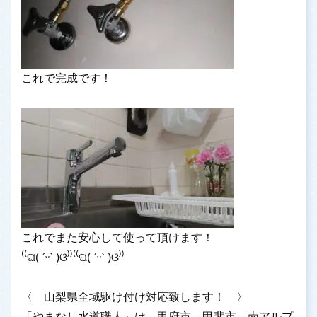
これで完成です！
これでまた安心して使って頂けます！
⁽⁽ଘ( ˊᵕˋ )ଓ⁾⁾⁽⁽ଘ( ˊᵕˋ )ଓ⁾⁾
〈 山梨県全域駆け付け対応致します！ 〉
「やまなし水道職人」は、甲府市、甲斐市、南アルプ