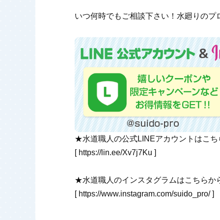
いつ何時でもご相談下さい！水廻りのプロ
★水道職人の公式LINEアカウントはこ
[
https://lin.ee/Xv7j7Ku
]
★水道職人のインスタグラムはこちらか
[
https://www.instagram.com/suido_pro/
]