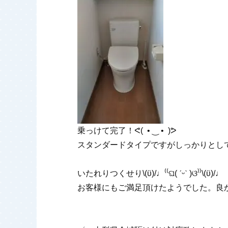
乗っけて完了！ᕙ⁠(⁠ ⁠ ⁠•⁠ ⁠‿⁠ ⁠•⁠ ⁠ ⁠)⁠ᕗ
スタンダードタイプですがしっかりとし
いたれりつくせり\⁠(⁠ϋ⁠)⁠/⁠♩⁽⁠⁽⁠ଘ⁠(⁠ ⁠ˊ⁠ᵕ⁠ˋ⁠ ⁠)⁠ଓ⁠⁾⁠⁾\⁠(⁠ϋ⁠)⁠/⁠♩
お客様にもご満足頂けたようでした。良