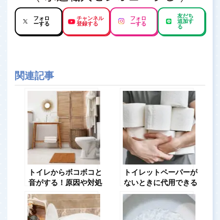
友だち
フォロ
チャンネル
フォロ
追加す
ーする
登録する
ーする
る
関連記事
トイレからボコボコと
トイレットペーパーが
音がする！原因や対処
ないときに代用できる
方法は？
ものは？