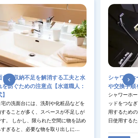
消する工夫と水
シャワーホースの選び方｜素
点【水道職人：
や交換手順を解説
シャワーホースは、混合水栓とシ
剤や化粧品などを
ッドをつなぎ、浴室で快適に水や
ペースが不足しが
用するための重要な部品です。し
れた空間に物を詰め
日使用するため、経年劣化によっ
を取り出しに…